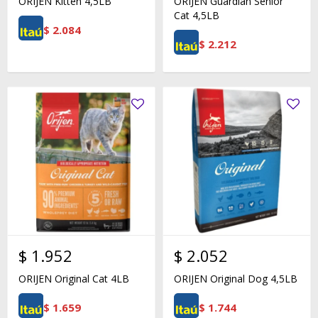
ORIJEN Kitten 4,5LB
ORIJEN Guardian Senior
Cat 4,5LB
$
2.084
$
2.212
$
1.952
$
2.052
ORIJEN Original Cat 4LB
ORIJEN Original Dog 4,5LB
$
1.659
$
1.744