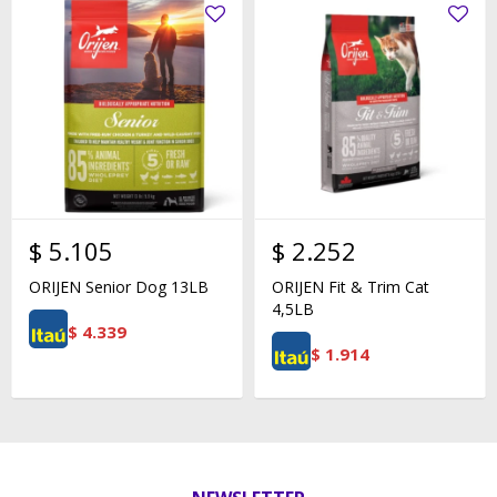
$
5.105
$
2.252
ORIJEN Senior Dog 13LB
ORIJEN Fit & Trim Cat
4,5LB
$
4.339
$
1.914