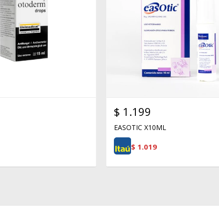
$
1.199
EASOTIC X10ML
$
1.019