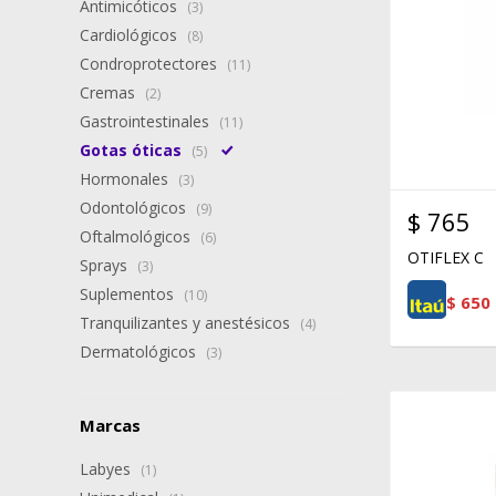
Antimicóticos
(3)
Cardiológicos
(8)
Condroprotectores
(11)
Cremas
(2)
Gastrointestinales
(11)
Gotas óticas
(5)
Hormonales
(3)
Odontológicos
(9)
$
765
Oftalmológicos
(6)
OTIFLEX C
Sprays
(3)
Suplementos
(10)
$
650
Tranquilizantes y anestésicos
(4)
Dermatológicos
(3)
Marcas
Labyes
(1)