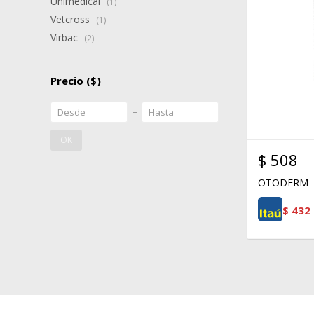
Unimedical
(1)
Vetcross
(1)
Virbac
(2)
Precio
($)
OK
$
508
OTODERM
$
432