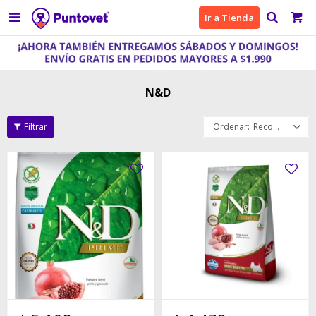

Ir a Tienda
N&D
Recomendados