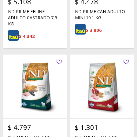
$
5.108
$
4.478
ND PRIME FELINE
ND PRIME CAN ADULTO
ADULTO CASTRADO 7,5
MINI 10.1 KG
KG
$
3.806
$
4.342
$
4.797
$
1.301