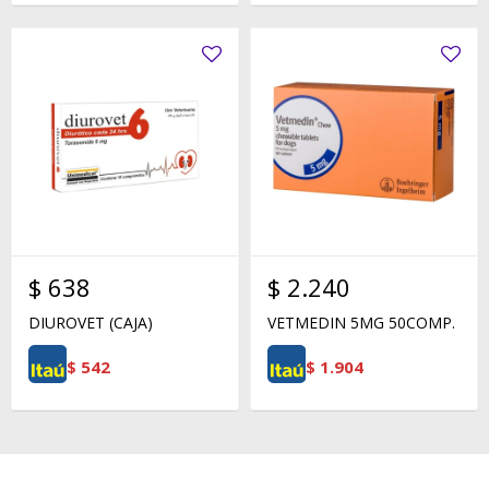
$
638
$
2.240
DIUROVET (CAJA)
VETMEDIN 5MG 50COMP.
$
542
$
1.904