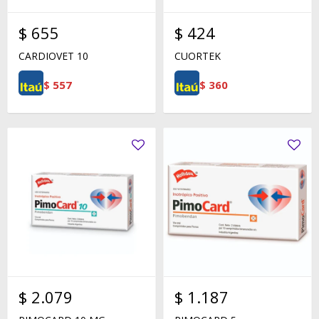
$
655
$
424
CARDIOVET 10
CUORTEK
$
557
$
360
$
2.079
$
1.187