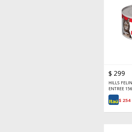
$
299
HILLS FELI
ENTREE 15
$
254