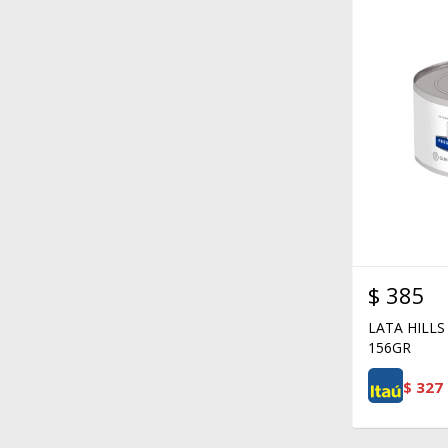
$
385
LATA HILLS
156GR
$
327