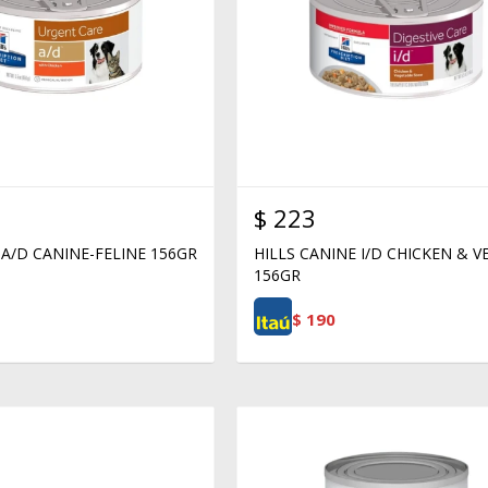
$
223
 A/D CANINE-FELINE 156GR
HILLS CANINE I/D CHICKEN & V
156GR
$
190