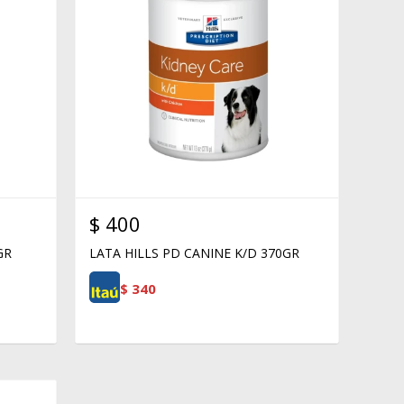
$
400
GR
LATA HILLS PD CANINE K/D 370GR
$
340