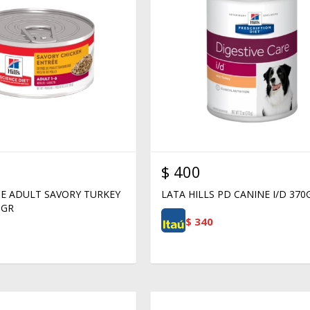
$
400
NE ADULT SAVORY TURKEY
LATA HILLS PD CANINE I/D 370
6GR
$
340