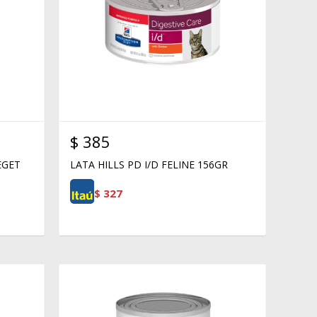
$
385
EGET
LATA HILLS PD I/D FELINE 156GR
$
327