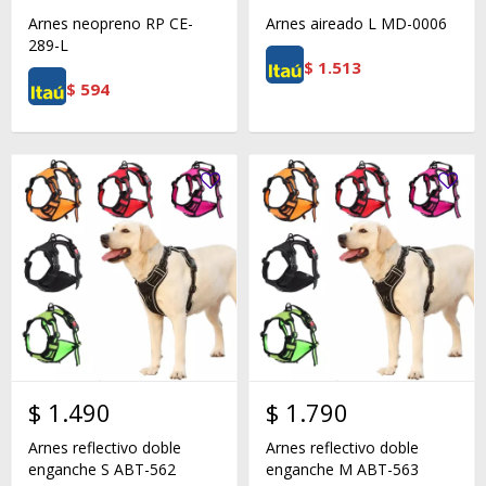
Arnes neopreno RP CE-
Arnes aireado L MD-0006
289-L
$
1.513
$
594
$
1.490
$
1.790
Arnes reflectivo doble
Arnes reflectivo doble
enganche S ABT-562
enganche M ABT-563