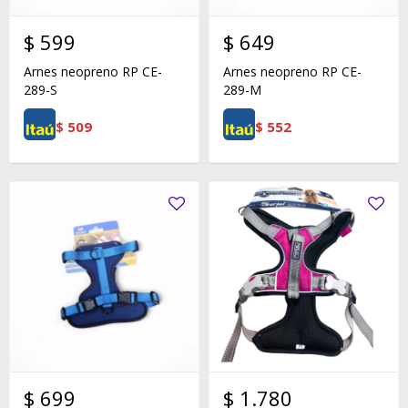
$
599
$
649
Arnes neopreno RP CE-
Arnes neopreno RP CE-
289-S
289-M
$
509
$
552
$
699
$
1.780