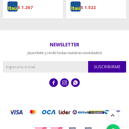
$
1.267
$
1.522
NEWSLETTER
¡Suscribite y recibí todas nuestras novedades!
SUSCRIBIRME


