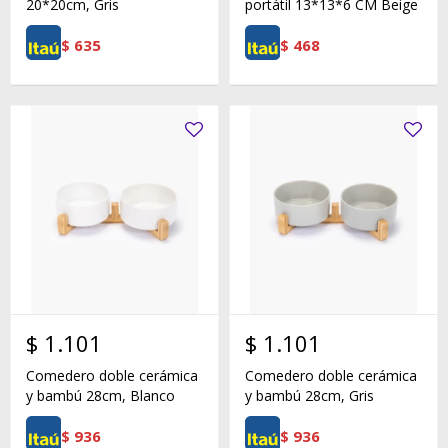
20*20cm, Gris
portátil 13*13*6 CM Beige
$
635
$
468
$
1.101
$
1.101
Comedero doble cerámica
Comedero doble cerámica
y bambú 28cm, Blanco
y bambú 28cm, Gris
$
936
$
936