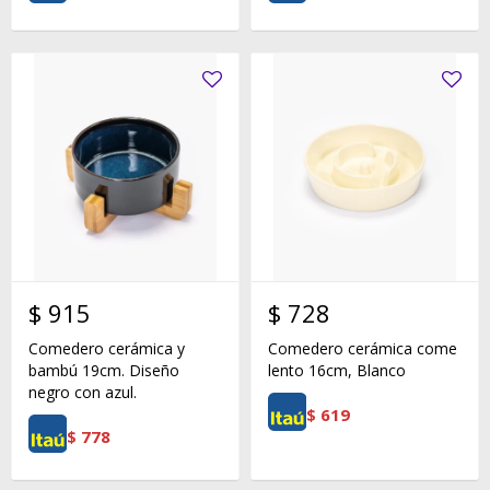
$
915
$
728
Comedero cerámica y
Comedero cerámica come
bambú 19cm. Diseño
lento 16cm, Blanco
negro con azul.
$
619
$
778