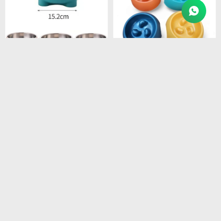
$
245
$
85
Plato desmontable 4 patas
Plato come lento mini CW-
ABT-1084
970
$
208
$
72