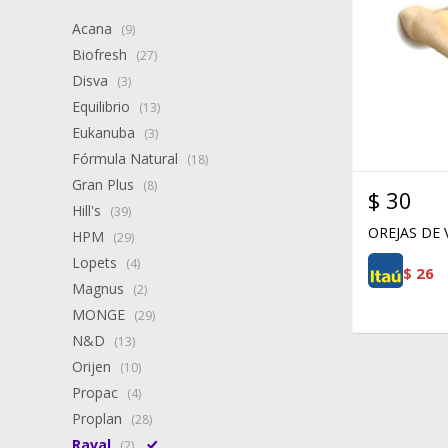
Acana
(9)
Biofresh
(27)
Disva
(3)
Equilibrio
(13)
Eukanuba
(3)
Fórmula Natural
(18)
Gran Plus
(8)
$
30
Hill's
(39)
OREJAS DE 
HPM
(29)
Lopets
(4)
$
26
Magnus
(2)
MONGE
(29)
N&D
(13)
Orijen
(10)
Propac
(4)
Proplan
(28)
Raval
(2)