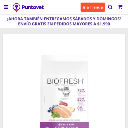

Ir a Tienda