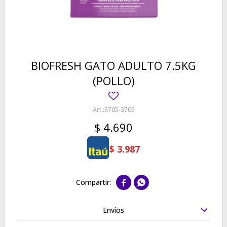
BIOFRESH GATO ADULTO 7.5KG
(POLLO)
3705-3705
$
4.690
$
3.987


Envíos