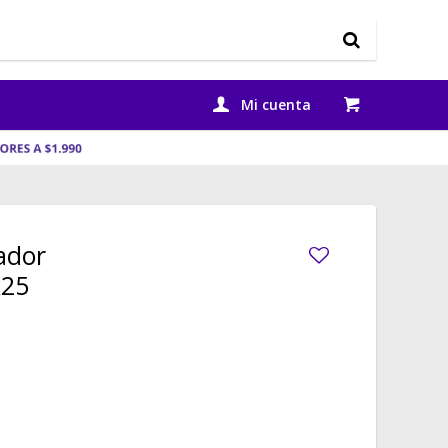
ador
x25