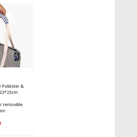
Poliéster &
*23*25cm
r removible.
ior.
8