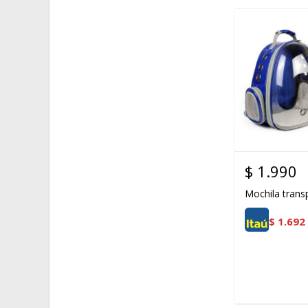
$
1.990
Mochila trans
$
1.692