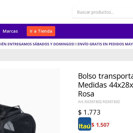
Marcas
Ir a Tienda
Bolso transport
Medidas 44x28
Rosa
NS361802-NS361802
$
1.773
$
1.507