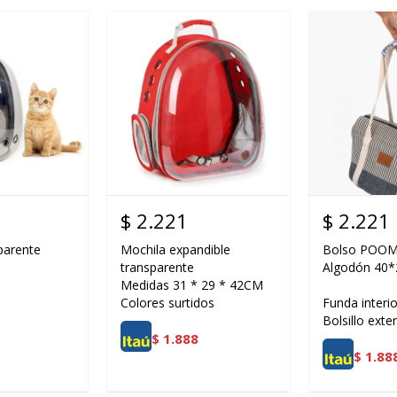
$
2.221
$
2.221
parente
Mochila expandible
Bolso POOM 
transparente
Algodón 40
Medidas 31 * 29 * 42CM
Colores surtidos
Funda interio
Bolsillo exter
$
1.888
$
1.88