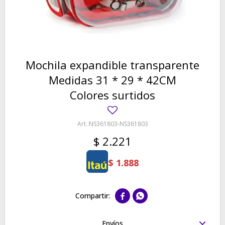
Mochila expandible transparente
Medidas 31 * 29 * 42CM
Colores surtidos
NS361803-NS361803
$
2.221
$
1.888


Envíos