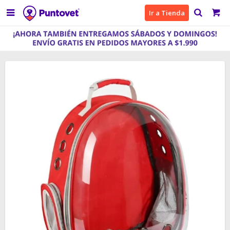

Ir a Tienda