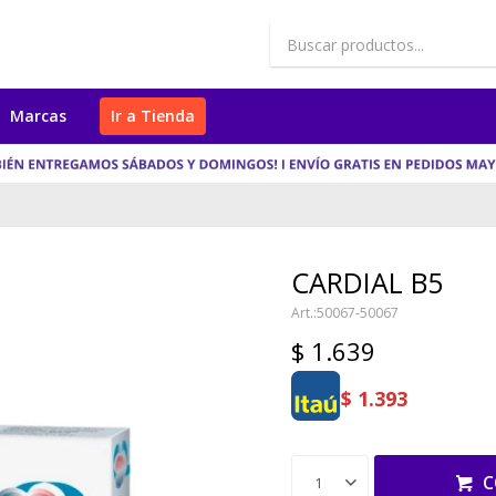
Marcas
Ir a Tienda
CARDIAL B5
50067-50067
$
1.639
$
1.393
C
1