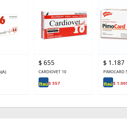
$
655
$
1.187
JA)
CARDIOVET 10
PIMOCARD 
$
557
$
1.00