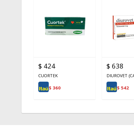
$
424
$
638
CUORTEK
DIUROVET (CA
$
360
$
542