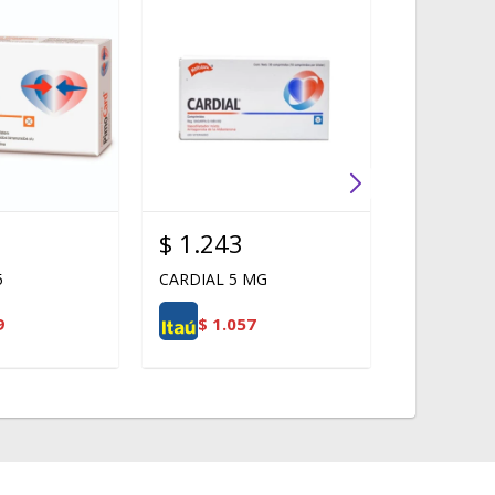
$
1.243
$
2.079
5
CARDIAL 5 MG
PIMOCARD
9
$
1.057
$
1.7