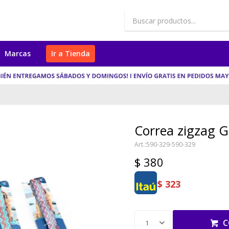
Marcas
Ir a Tienda
Correa zigzag
590-329-590-329
$
380
$
323
C
1