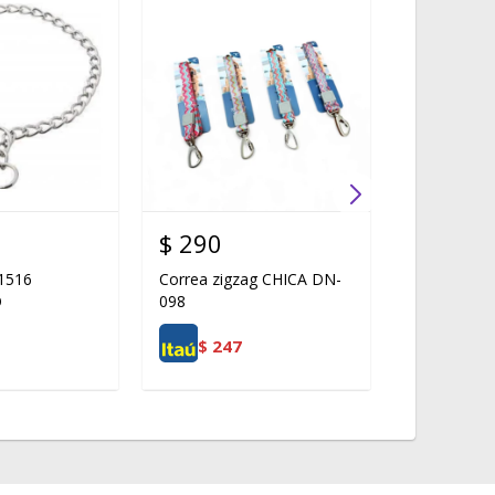
$
290
$
335
1516
Correa zigzag CHICA DN-
Correa zig
O
098
DN-099
$
247
$
285