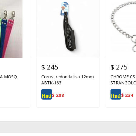
$
245
$
275
TA MOSQ.
Correa redonda lisa 12mm
CHROME CS
ABTK-163
STRANGOL
$
208
$
234