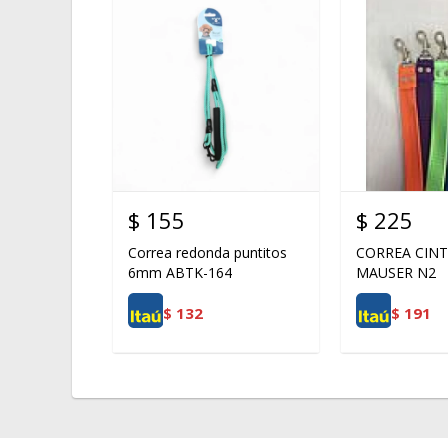
$
155
$
225
Correa redonda puntitos
CORREA CIN
6mm ABTK-164
MAUSER N2
$
132
$
191