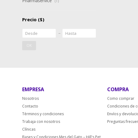
Pharmaservice
(1)
Precio
($)
OK
EMPRESA
COMPRA
Nosotros
Como comprar
Contacto
Condiciones de 
Términos y condiciones
Envíos y devoluc
Trabaja con nosotros
Preguntas frecue
Clínicas
Bases y Condiciones Mes del Gato – Hill's Pet