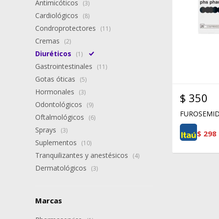
Antimicóticos
(3)
Cardiológicos
(8)
Condroprotectores
(11)
Cremas
(2)
Diuréticos
(1)
Gastrointestinales
(11)
Gotas óticas
(5)
Hormonales
(3)
$
350
Odontológicos
(9)
FUROSEMID
Oftalmológicos
(6)
Sprays
(3)
$
298
Suplementos
(10)
Tranquilizantes y anestésicos
(4)
Dermatológicos
(3)
Marcas