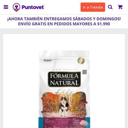

Ir a Tienda