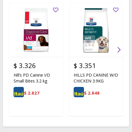
$
3.326
$
3.351
Hill’s PD Canine I/D
HILLS PD CANINE W/D
Small Bites 3.2 kg
CHICKEN 3.9KG
$
2.827
$
2.848