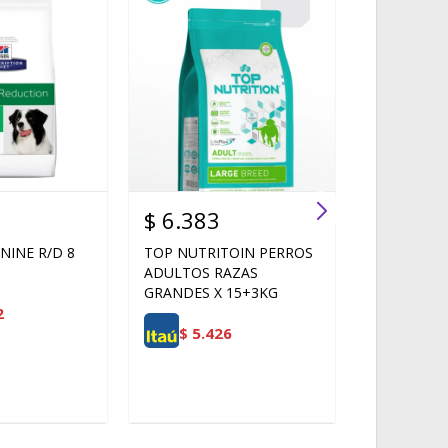
$
6.383
$
6.490
NINE R/D 8
TOP NUTRITOIN PERROS
TASTE OF 
ADULTOS RAZAS
PERROS PA
GRANDES X 15+3KG
CON SAL
2
18 kg
$
5.426
$
5.5
TASTE OF T