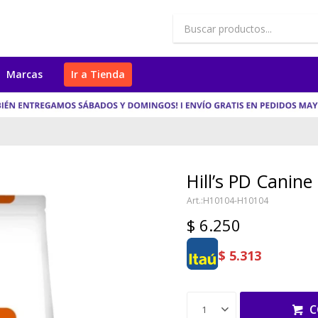
Marcas
Ir a Tienda
Hill’s PD Canine
H10104-H10104
$
6.250
$
5.313
C
1