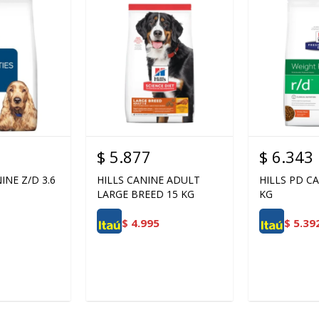
$
5.877
$
6.343
INE Z/D 3.6
HILLS CANINE ADULT
HILLS PD CA
LARGE BREED 15 KG
KG
$
4.995
$
5.39