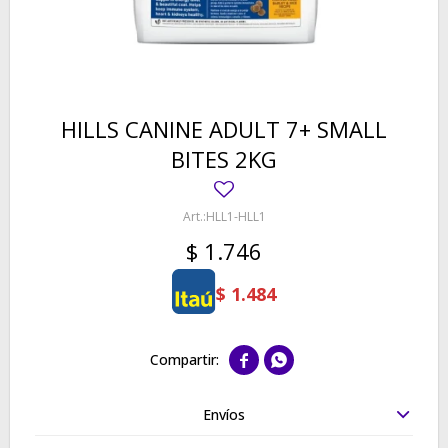
HILLS CANINE ADULT 7+ SMALL
BITES 2KG
HLL1-HLL1
$
1.746
$
1.484


Envíos