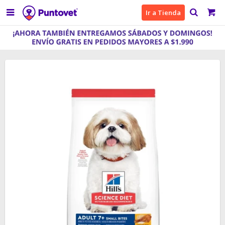

Ir a Tienda