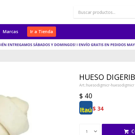
Marcas
Ir a Tienda
HUESO DIGERIBL
huesodigmicr-huesodigmicr
$
40
$
34
C
1