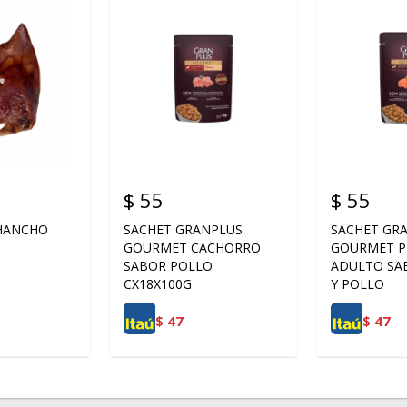
$
55
$
55
CHANCHO
SACHET GRANPLUS
SACHET GR
GOURMET CACHORRO
GOURMET P
SABOR POLLO
ADULTO SA
CX18X100G
Y POLLO
$
47
$
47