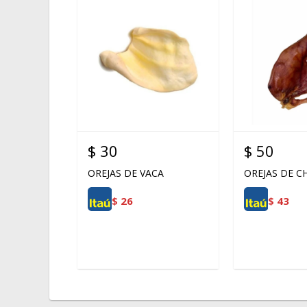
$
30
$
50
OREJAS DE VACA
OREJAS DE 
$
26
$
43