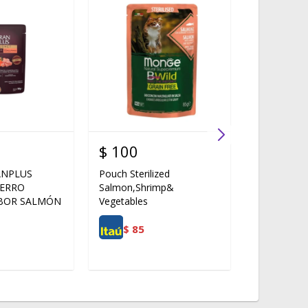
$
100
$
100
ANPLUS
Pouch Sterilized
Pouch Adult
ERRO
Salmon,Shrimp&
Shrimp & V
BOR SALMÓN
Vegetables
$
85
$
85