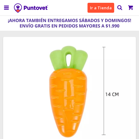

Ir a Tienda