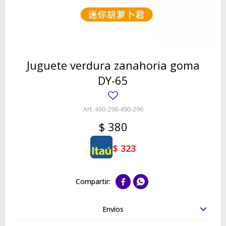
Juguete verdura zanahoria goma
DY-65
490-296-490-296
$
380
$
323


Envíos