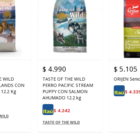
$
4.990
$
5.105
E WILD
TASTE OF THE WILD
ORIJEN Seni
LANDS CON
PERRO PACIFIC STREAM
$
4.33
12.2 Kg
PUPPY CON SALMON
AHUMADO 12.2 kg
$
4.242
WILD
TASTE OF THE WILD