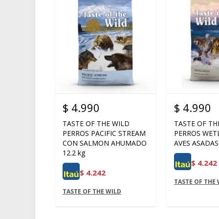
$
4.990
$
4.990
TASTE OF THE WILD
TASTE OF TH
PERROS PACIFIC STREAM
PERROS WET
CON SALMON AHUMADO
AVES ASADAS 
12.2 kg
$
4.242
$
4.242
TASTE OF THE 
TASTE OF THE WILD