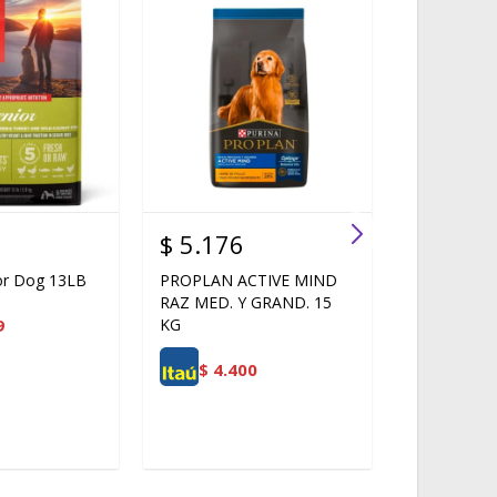
$
5.176
$
5.250
or Dog 13LB
PROPLAN ACTIVE MIND
BIOFRESH 
RAZ MED. Y GRAND. 15
MEDIANAS
9
KG
$
4.4
$
4.400