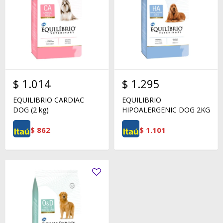
$
1.014
$
1.295
EQUILIBRIO CARDIAC
EQUILIBRIO
DOG (2 kg)
HIPOALERGENIC DOG 2KG
$
862
$
1.101