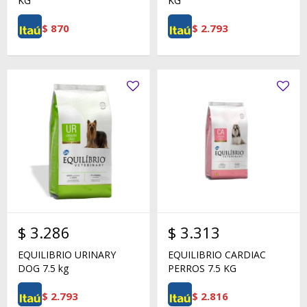
KG
KG
$
870
$
2.793
$
3.286
$
3.313
EQUILIBRIO URINARY
EQUILIBRIO CARDIAC
DOG 7.5 kg
PERROS 7.5 KG
$
2.793
$
2.816