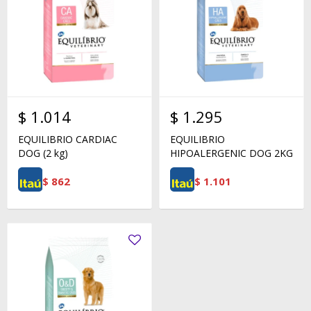
$
1.014
$
1.295
EQUILIBRIO CARDIAC
EQUILIBRIO
DOG (2 kg)
HIPOALERGENIC DOG 2KG
$
862
$
1.101