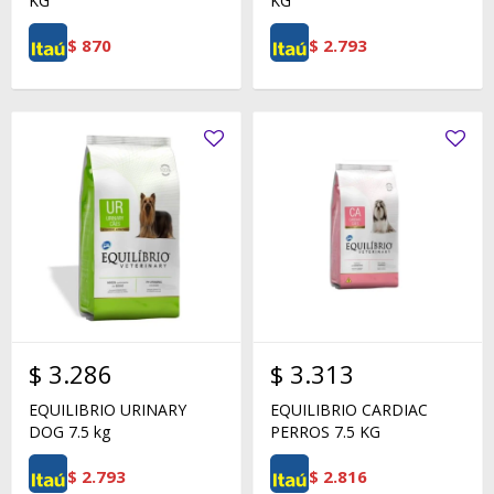
KG
KG
$
870
$
2.793
$
3.286
$
3.313
EQUILIBRIO URINARY
EQUILIBRIO CARDIAC
DOG 7.5 kg
PERROS 7.5 KG
$
2.793
$
2.816