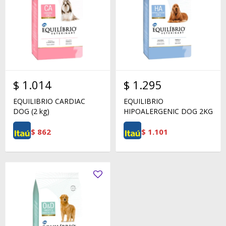
$
1.014
$
1.295
EQUILIBRIO CARDIAC
EQUILIBRIO
DOG (2 kg)
HIPOALERGENIC DOG 2KG
$
862
$
1.101