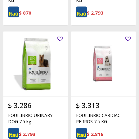
KG
KG
$
870
$
2.793
$
3.286
$
3.313
EQUILIBRIO URINARY
EQUILIBRIO CARDIAC
DOG 7.5 kg
PERROS 7.5 KG
$
2.793
$
2.816