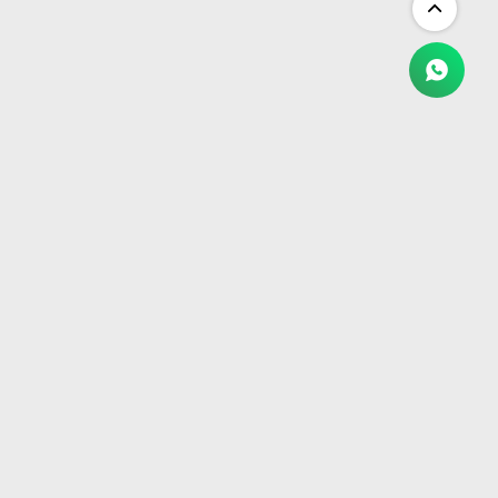
NEWSLETTER
¡Suscribite y recibí todas nuestras novedades!
SUSCRIBIRME


