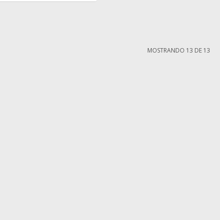
MOSTRANDO
13
DE
13
MI CUENTA
Mi cuenta
compra
Mis compras
iones
Mis direcciones
ntes
Wish List