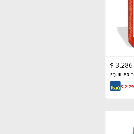
$
3.286
EQUILIBRIO
$
2.79