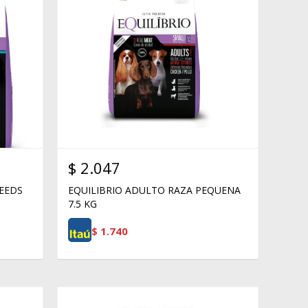
$
2.047
REEDS
EQUILIBRIO ADULTO RAZA PEQUENA
7.5 KG
$
1.740