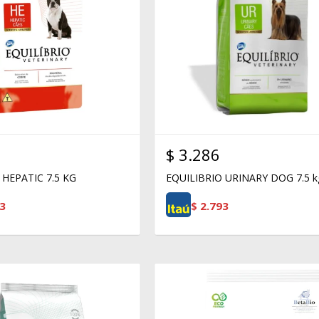
$
3.286
 HEPATIC 7.5 KG
EQUILIBRIO URINARY DOG 7.5 k
3
$
2.793