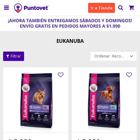

Ir a Tienda
EUKANUBA
Recomendados