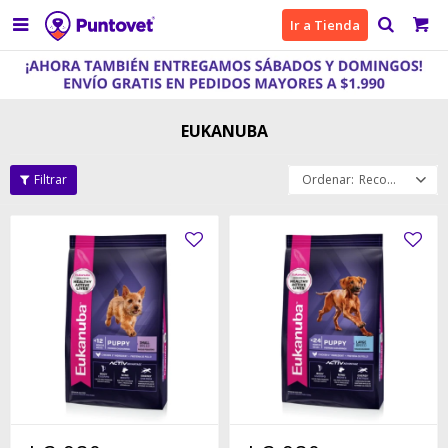

Ir a Tienda
EUKANUBA
Recomendados