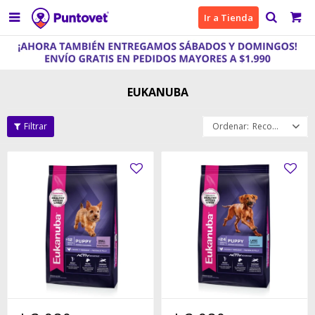

Ir a Tienda
EUKANUBA
Recomendados