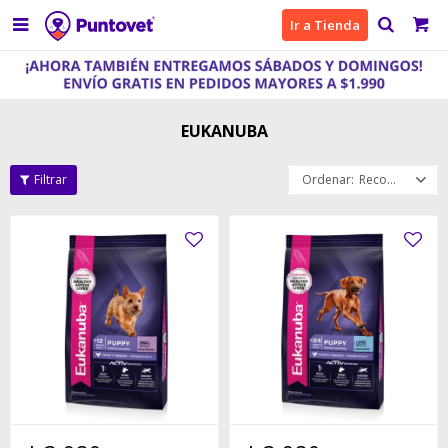

Ir a Tienda
EUKANUBA
Recomendados