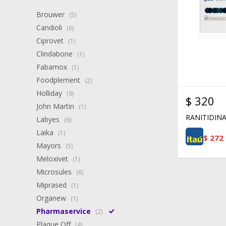
Brouwer
(5)
Candioli
(6)
Ciprovet
(1)
Clindabone
(1)
Fabamox
(1)
Foodplement
(2)
Holliday
(9)
$
320
John Martin
(1)
RANITIDINA
Labyes
(6)
Laika
(1)
$
272
Mayors
(5)
Meloxivet
(1)
Microsules
(8)
Miprased
(1)
Organew
(1)
Pharmaservice
(2)
Plaque Off
(4)