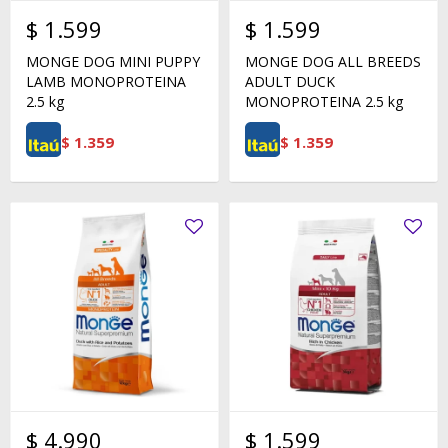
$
1.599
$
1.599
MONGE DOG MINI PUPPY
MONGE DOG ALL BREEDS
LAMB MONOPROTEINA
ADULT DUCK
2.5 kg
MONOPROTEINA 2.5 kg
$
1.359
$
1.359
$
4.990
$
1.599