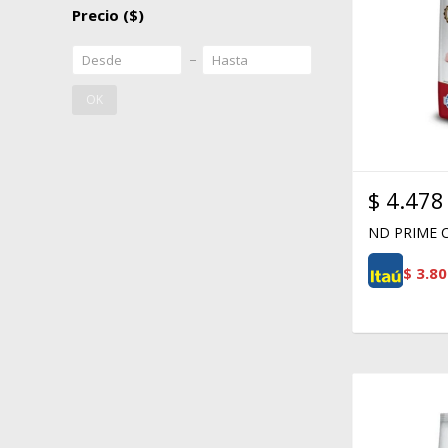
Precio
($)
OK
$
4.478
ND PRIME C
$
3.80