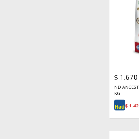
$
1.670
ND ANCESTR
KG
$
1.42