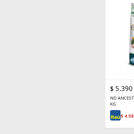
$
5.390
ND ANCEST
KG
$
4.58