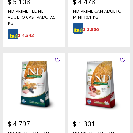
$
5.108
$
4.478
ND PRIME FELINE
ND PRIME CAN ADULTO
ADULTO CASTRADO 7,5
MINI 10.1 KG
KG
$
3.806
$
4.342
$
4.797
$
1.301