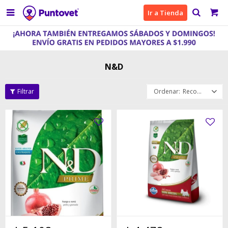

Ir a Tienda
N&D
Recomendados