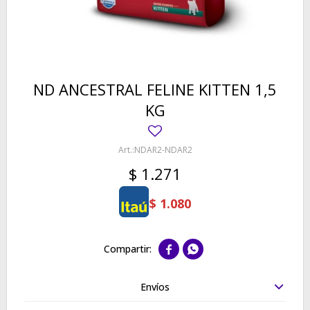
ND ANCESTRAL FELINE KITTEN 1,5
KG
NDAR2-NDAR2
$
1.271
$
1.080


Envíos