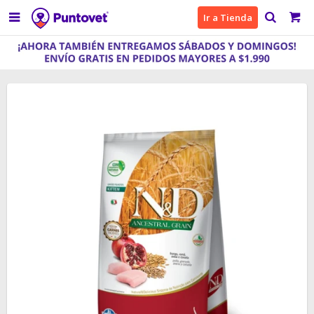

Ir a Tienda