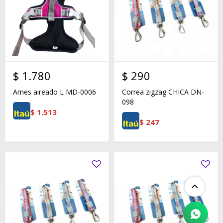
$
1.780
$
290
Arnes aireado L MD-0006
Correa zigzag CHICA DN-
098
$
1.513
$
247