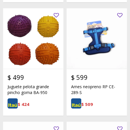
$
499
$
599
Juguete pelota grande
Arnes neopreno RP CE-
pincho goma BA-950
289-S
$
424
$
509