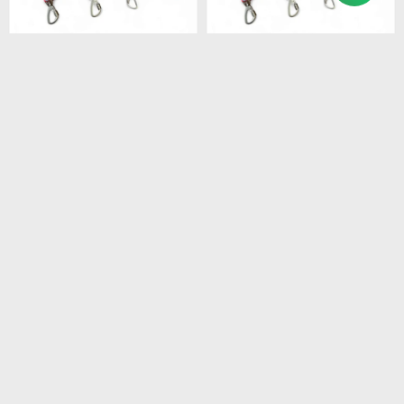
$
335
$
380
Correa zigzag MEDIANA
Correa zigzag GRANDE
DN-099
DN-100
$
285
$
323