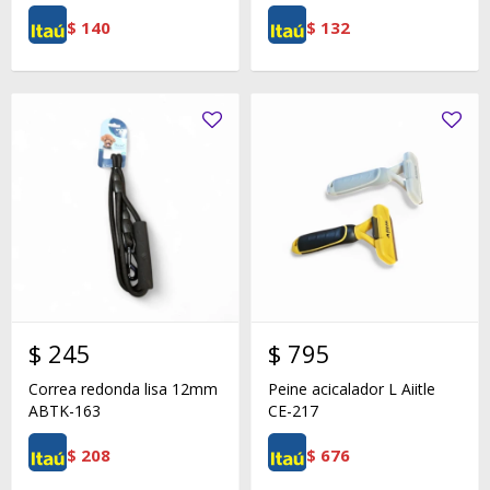
$
140
$
132
$
245
$
795
Correa redonda lisa 12mm
Peine acicalador L Aiitle
ABTK-163
CE-217
$
208
$
676