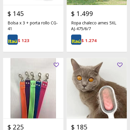
$
145
$
1.499
Bolsa x 3 + porta rollo CG-
Ropa chaleco arnes 5XL
41
AJ-475/6/7
$
123
$
1.274
$
225
$
185