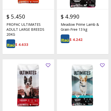
$
5.450
$
4.990
PROPAC ULTIMATES
Meadow Prime Lamb &
ADULT LARGE BREEDS
Grain-Free 13 kg
20KG
$
4.242
$
4.633