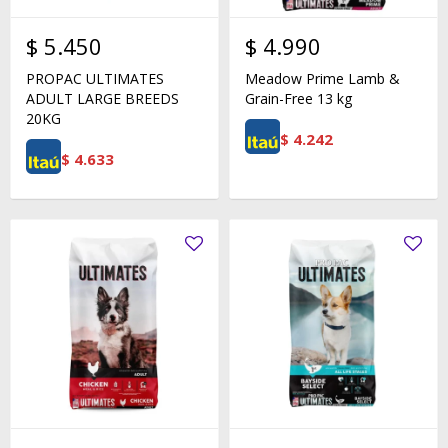
$
5.450
$
4.990
PROPAC ULTIMATES
Meadow Prime Lamb &
ADULT LARGE BREEDS
Grain-Free 13 kg
20KG
$
4.242
$
4.633