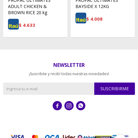
PROPAC ULTIMATES
PROPAC ULTIMATES
ADULT CHICKEN &
BAYSIDE X 12KG
BROWN RICE 20 kg
$
4.008
$
4.633
NEWSLETTER
¡Suscribite y recibí todas nuestras novedades!
SUSCRIBIRME


