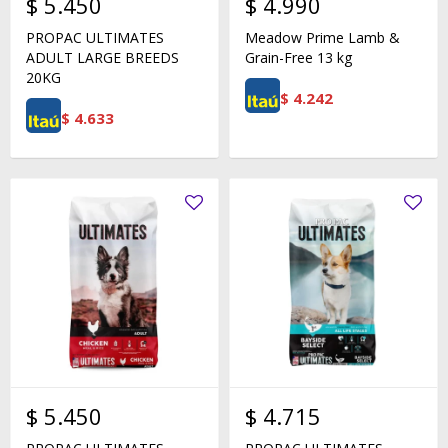
$
5.450
$
4.990
PROPAC ULTIMATES
Meadow Prime Lamb &
ADULT LARGE BREEDS
Grain-Free 13 kg
20KG
$
4.242
$
4.633
$
5.450
$
4.715