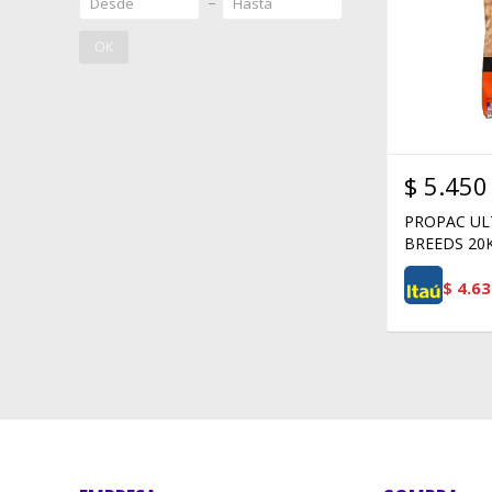
OK
$
5.450
PROPAC UL
BREEDS 20
$
4.63