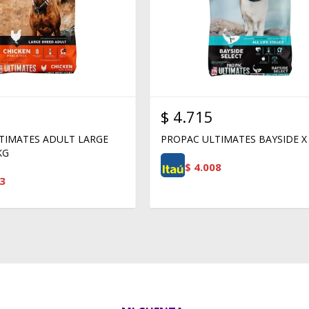
$
4.715
TIMATES ADULT LARGE
PROPAC ULTIMATES BAYSIDE X
KG
$
4.008
3