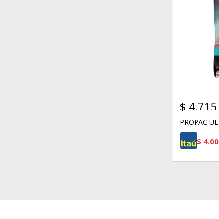
$
4.715
PROPAC UL
$
4.00