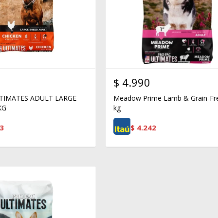
$
4.990
TIMATES ADULT LARGE
Meadow Prime Lamb & Grain-Fr
KG
kg
3
$
4.242