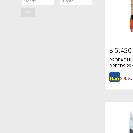
OK
$
5.450
PROPAC UL
BREEDS 20
$
4.63