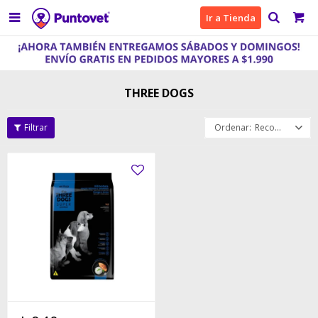

Ir a Tienda
THREE DOGS
Recomendados