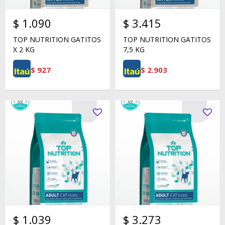
$
1.090
$
3.415
TOP NUTRITION GATITOS
TOP NUTRITION GATITOS
X 2 KG
7,5 KG
$
927
$
2.903
$
1.039
$
3.273