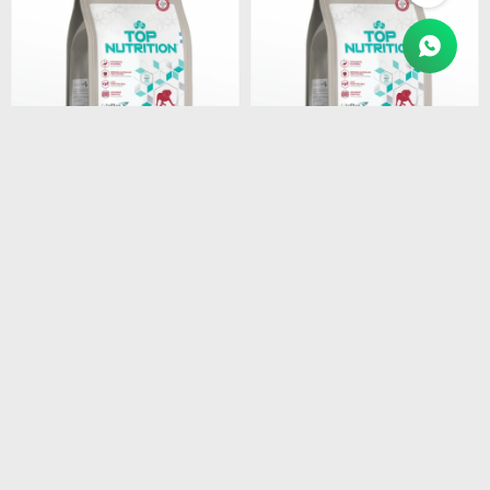
$
2.964
$
5.601
TOP NUTRITION PERROS
TOP NUTRITION PERROS
CACHORROS RAZAS
CACHORROS RAZAS
MEDIANAS X 7,5 KG
MEDIANAS X 15+3 KG
$
2.519
$
4.761