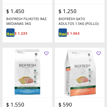
$
1.450
$
1.250
BIOFRESH FILHOTES RAZ.
BIOFRESH GATO
MEDIANAS 3KG
ADULTOS 1.5KG (POLLO)
$
1.233
$
1.063
$
1.550
$
590