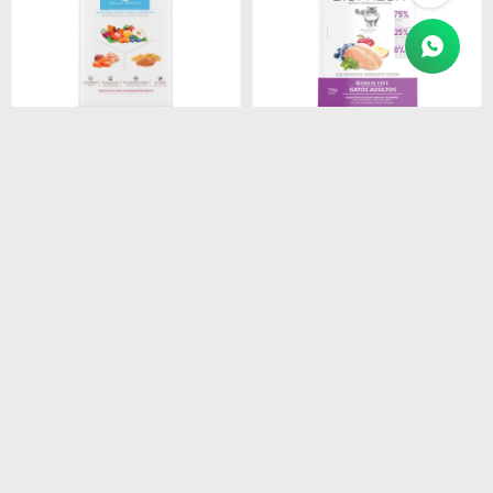
$
1.450
$
4.690
BIOFRESH SENIOR RAZAS
BIOFRESH GATO ADULTO
MEDIAS 3 KG
7.5KG (POLLO)
$
1.233
$
3.987