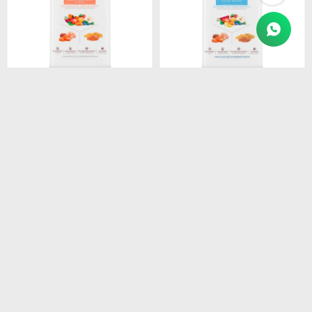
$
3.990
$
5.250
BIOFRESH CASTRADOS
BIOFRESH FILHOTES RAZ.
RAZAS PEQUEÑAS 10 KG
MEDIANAS 15KG
$
3.392
$
4.463