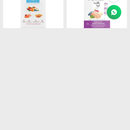
$
1.450
$
4.690
BIOFRESH SENIOR RAZAS
BIOFRESH GATO ADULTO
MEDIAS 3 KG
7.5KG (POLLO)
$
1.233
$
3.987