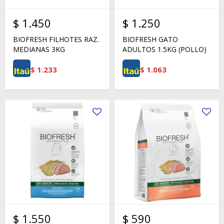
$
1.450
$
1.250
BIOFRESH FILHOTES RAZ.
BIOFRESH GATO
MEDIANAS 3KG
ADULTOS 1.5KG (POLLO)
$
1.233
$
1.063
$
1.550
$
590