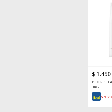
$
1.450
BIOFRESH 
3KG
$
1.23