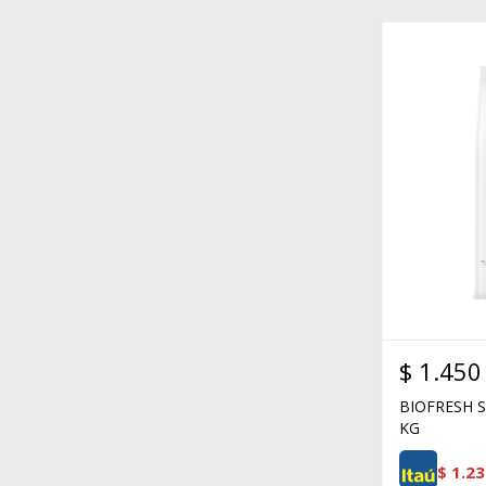
$
1.450
BIOFRESH S
KG
$
1.23