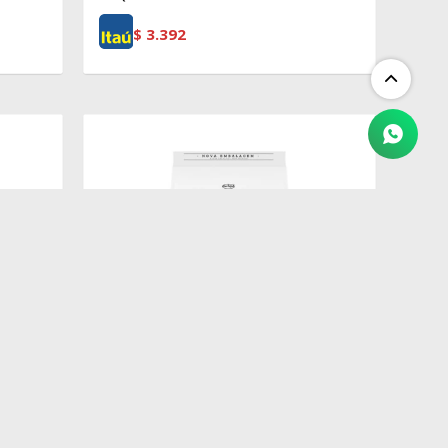
$
3.392
$
5.250