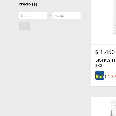
Precio
($)
OK
$
1.450
BIOFRESH 
3KG
$
1.23