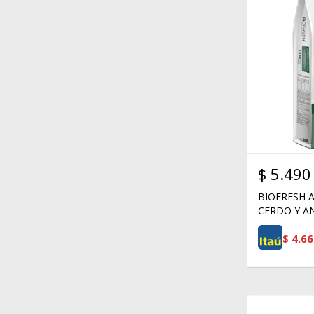
$
5.490
BIOFRESH 
CERDO Y AN
$
4.66