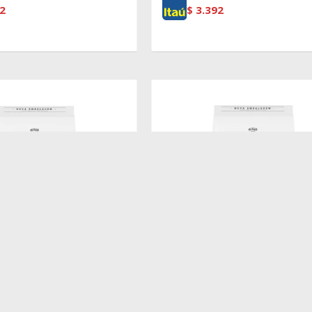
2
$
3.392
$
5.250