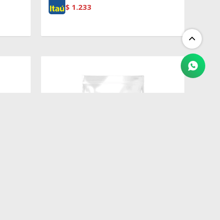
$
1.233
$
1.250