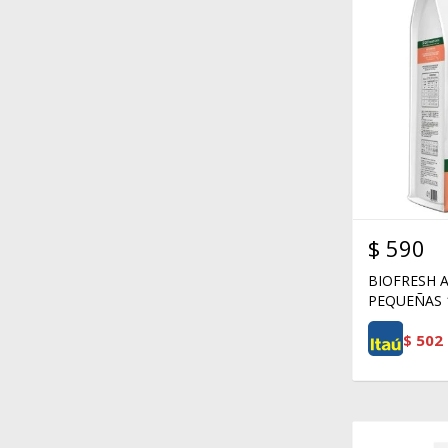
$
590
BIOFRESH 
PEQUEÑAS 
$
502