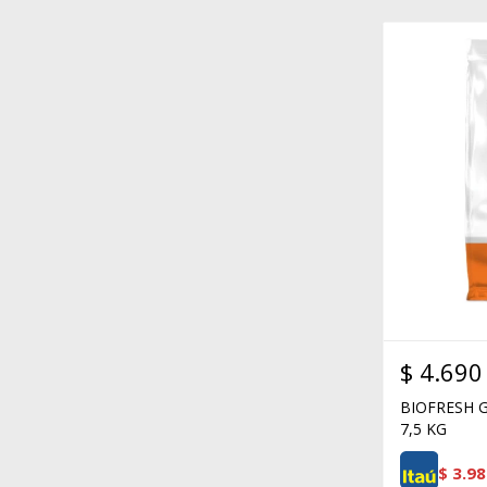
$
4.690
BIOFRESH G
7,5 KG
$
3.98