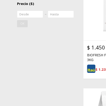
Precio
($)
OK
$
1.450
BIOFRESH 
3KG
$
1.23