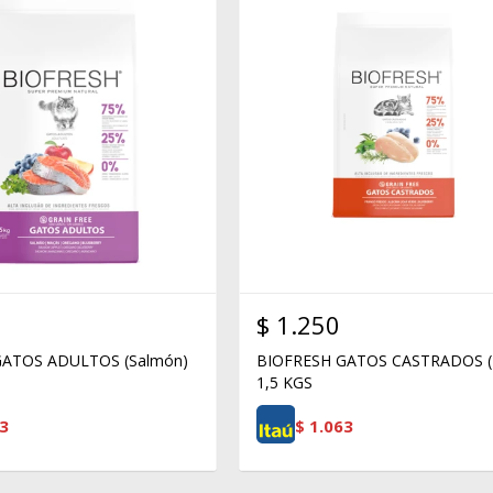
$
1.250
GATOS ADULTOS (Salmón)
BIOFRESH GATOS CASTRADOS (P
1,5 KGS
3
$
1.063