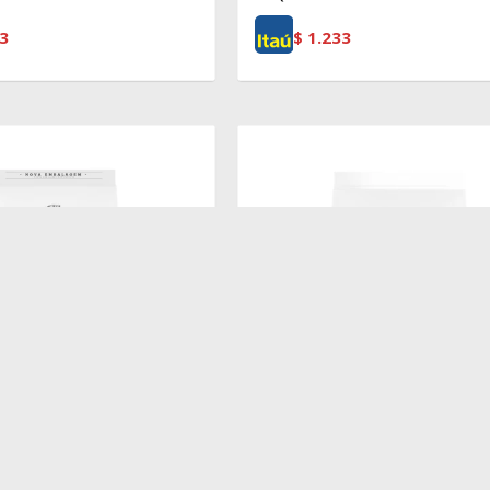
3
$
1.233
$
4.690