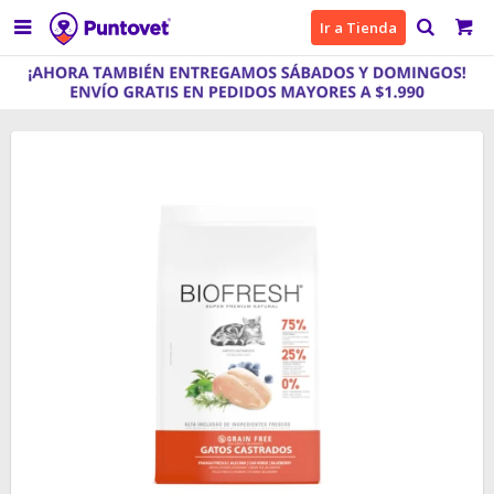

Ir a Tienda