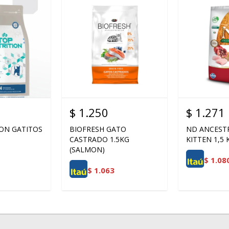
$
1.250
$
1.271
ON GATITOS
BIOFRESH GATO
ND ANCESTR
CASTRADO 1.5KG
KITTEN 1,5 
(SALMON)
$
1.08
$
1.063