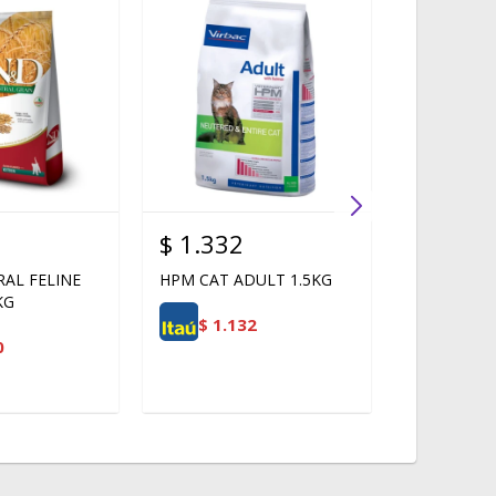
$
1.332
$
1.450
AL FELINE
HPM CAT ADULT 1.5KG
MONGE CA
KG
SALMON
$
1.132
MONOPROTE
0
$
1.2