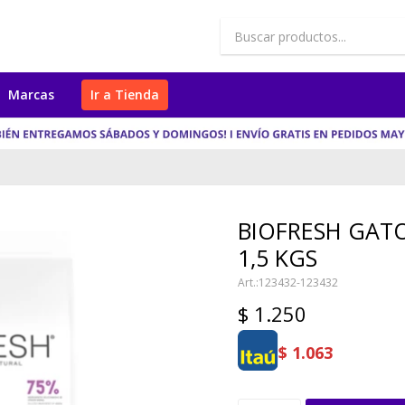
Marcas
Ir a Tienda
BIOFRESH GATO
1,5 KGS
123432-123432
$
1.250
$
1.063