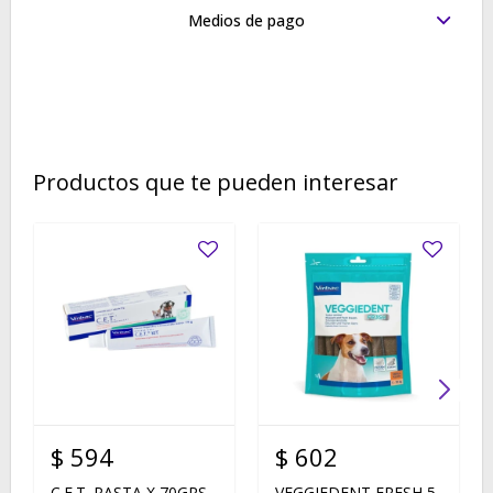
Medios de pago
Productos que te pueden interesar
$
594
$
602
C.E.T. PASTA X 70GRS.
VEGGIEDENT FRESH 5