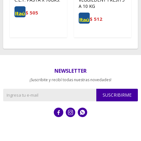
A 10 KG
$
505
$
512
NEWSLETTER
¡Suscribite y recibí todas nuestras novedades!
SUSCRIBIRME


