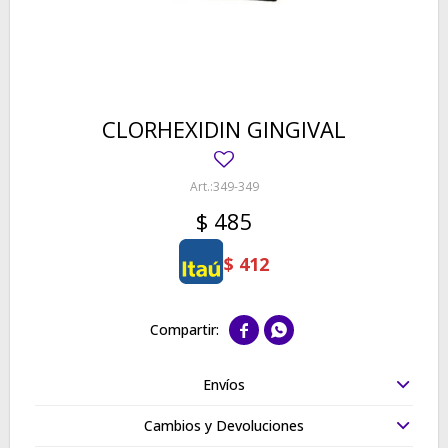
CLORHEXIDIN GINGIVAL
349-349
$
485
$
412


Envíos
Cambios y Devoluciones