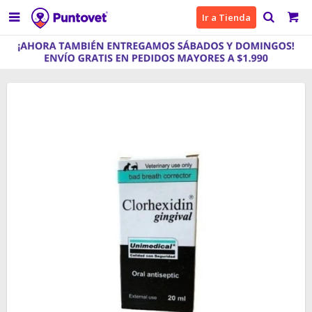

Ir a Tienda