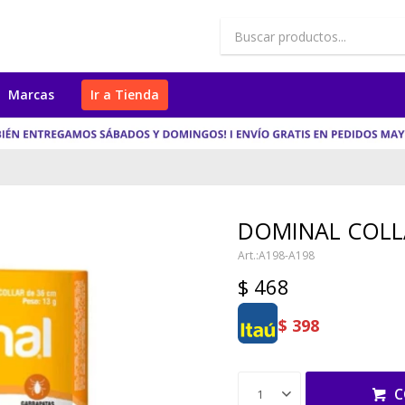
Marcas
Ir a Tienda
DOMINAL COLL
A198-A198
$
468
$
398
C
1