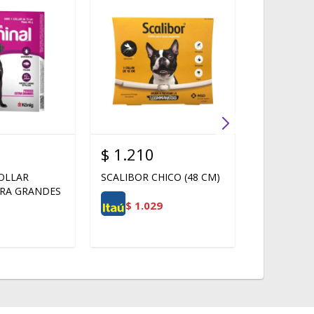
$
1.210
$
1.408
OLLAR
SCALIBOR CHICO (48 CM)
SCALIBOR 
TRA GRANDES
$
1.029
$
1.1