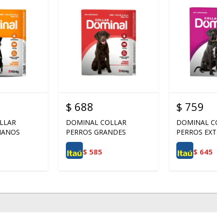
$
688
$
759
LLAR
DOMINAL COLLAR
DOMINAL C
IANOS
PERROS GRANDES
PERROS EX
$
585
$
645